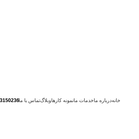
خانه
درباره ما
خدمات ما
نمونه کارها
وبلاگ
تماس با ما
3150236